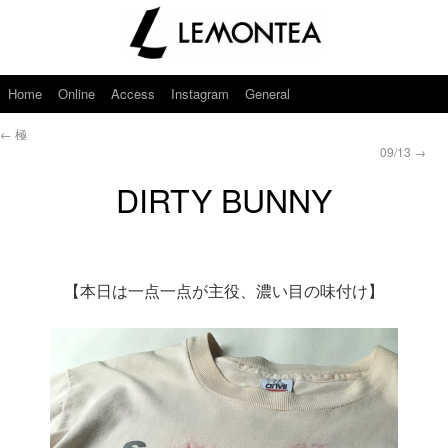
Home
Online
Access
Instagram
General
←
極
09/13
→
DIRTY BUNNY
【本日は一点一点が主役、濃い目の味付け】