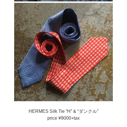
HERMES Silk Tie “H” & “ダンクル”
price ¥9000+tax