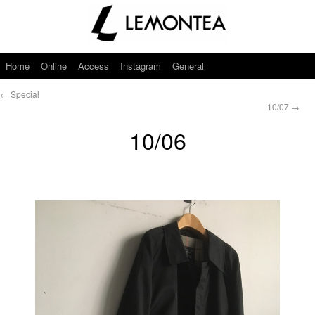
Home
Online
Access
Instagram
General
←
Special
10/07
→
10/06