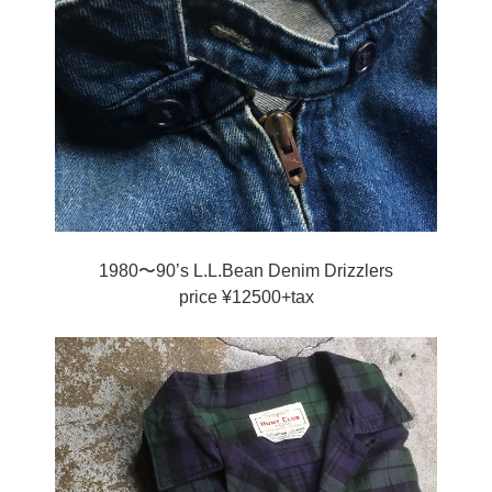
1980〜90’s L.L.Bean Denim Drizzlers
price ¥12500+tax