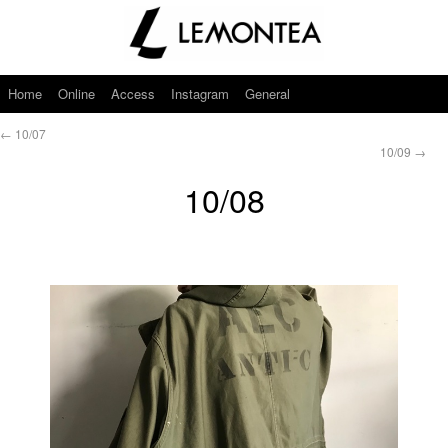
Home
Online
Access
Instagram
General
←
10/07
10/09
→
10/08