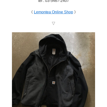
tel . 03-5467-2407
《
Lemontea Online Shop
》
▽