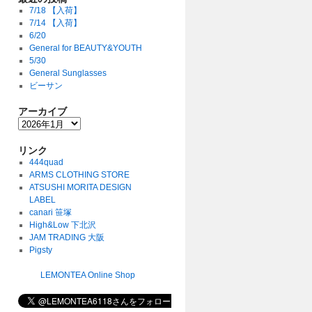
7/18 【入荷】
7/14 【入荷】
6/20
General for BEAUTY&YOUTH
5/30
General Sunglasses
ビーサン
アーカイブ
リンク
444quad
ARMS CLOTHING STORE
ATSUSHI MORITA DESIGN
LABEL
canari 笹塚
High&Low 下北沢
JAM TRADING 大阪
Pigsty
LEMONTEA Online Shop