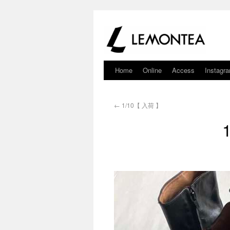
Home
Online
Access
Instagr
←
1/10【 入荷 】