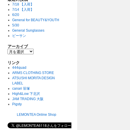
7/18 【入荷】
7/14 【入荷】
6/20
General for BEAUTY&YOUTH
5/30
General Sunglasses
ビーサン
アーカイブ
リンク
444quad
ARMS CLOTHING STORE
ATSUSHI MORITA DESIGN
LABEL
canari 笹塚
High&Low 下北沢
JAM TRADING 大阪
Pigsty
LEMONTEA Online Shop