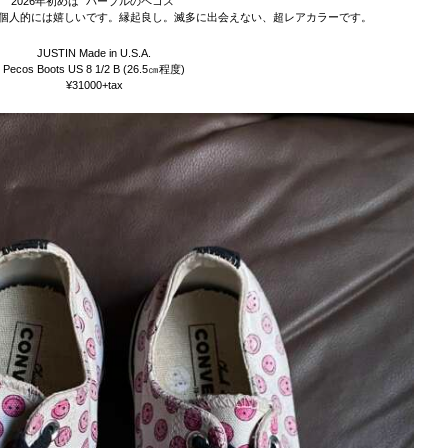
2026年初めは “パープルのペコス”
も個人的には嬉しいです。縁起良し。滅多に出会えない、超レアカラーです。
JUSTIN Made in U.S.A.
Pecos Boots US 8 1/2 B (26.5㎝程度)
¥31000+tax