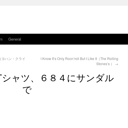
am
General
（ヨハン・クライ
I Know It’s Only Rocn’roll But I Like It（The Rolling
Stones’s ）
→
Tシャツ、６８４にサンダル
で