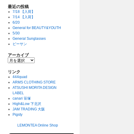
最近の投稿
7/18 【入荷】
7/14 【入荷】
6/20
General for BEAUTY&YOUTH
5/30
General Sunglasses
ビーサン
アーカイブ
リンク
444quad
ARMS CLOTHING STORE
ATSUSHI MORITA DESIGN
LABEL
canari 笹塚
High&Low 下北沢
JAM TRADING 大阪
Pigsty
LEMONTEA Online Shop