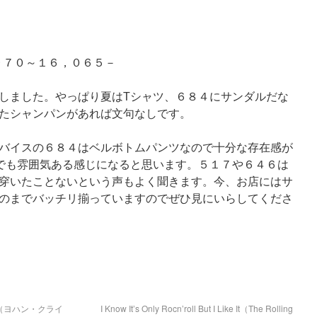
９７０～１６，０６５－
しました。やっぱり夏はTシャツ、６８４にサンダルだな
たシャンパンがあれば文句なしです。
バイスの６８４はベルボトムパンツなので十分な存在感が
でも雰囲気ある感じになると思います。５１７や６４６は
穿いたことないという声もよく聞きます。今、お店にはサ
のまでバッチリ揃っていますのでぜひ見にいらしてくださ
（ヨハン・クライ
I Know It’s Only Rocn’roll But I Like It（The Rolling