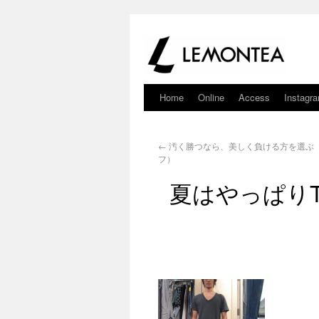
Home
Online
Access
Instagr
←
汚く勝つなら、美しく負ける方を選ぶ
フ）
夏はやっぱり