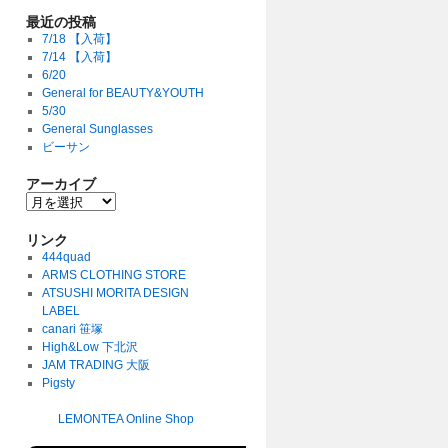
最近の投稿
7/18 【入荷】
7/14 【入荷】
6/20
General for BEAUTY&YOUTH
5/30
General Sunglasses
ビーサン
アーカイブ
リンク
444quad
ARMS CLOTHING STORE
ATSUSHI MORITA DESIGN
LABEL
canari 笹塚
High&Low 下北沢
JAM TRADING 大阪
Pigsty
LEMONTEA Online Shop