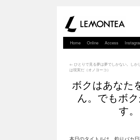
Home
Online
Access
Instagr
←
ひとりで見る夢は夢でしかない。しか
は現実だ（オノヨーコ）
ボクはあなた
ん。でもボク
す。
本日のタイトルは、釣りバカ日