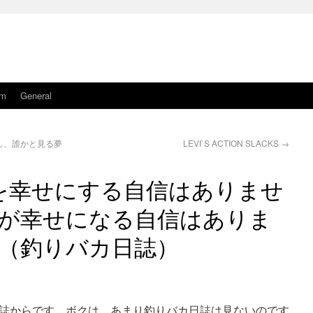
am
General
し、誰かと見る夢
LEVI`S ACTION SLACKS
→
を幸せにする自信はありませ
が幸せになる自信はありま
（釣りバカ日誌）
誌からです。ボクは、あまり釣りバカ日誌は見ないのです