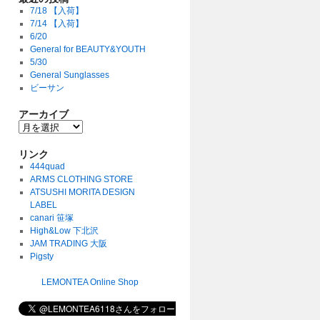
7/18 【入荷】
7/14 【入荷】
6/20
General for BEAUTY&YOUTH
5/30
General Sunglasses
ビーサン
アーカイブ
リンク
444quad
ARMS CLOTHING STORE
ATSUSHI MORITA DESIGN
LABEL
canari 笹塚
High&Low 下北沢
JAM TRADING 大阪
Pigsty
LEMONTEA Online Shop