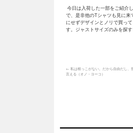
今日は入荷した一部をご紹介し
で、是非他のTシャツも見に来
にせずデザインとノリで買って
す。ジャストサイズのみを探す
LEMO
←
私は根っこがない。だから自由だし、
言える（オノ・ヨーコ）