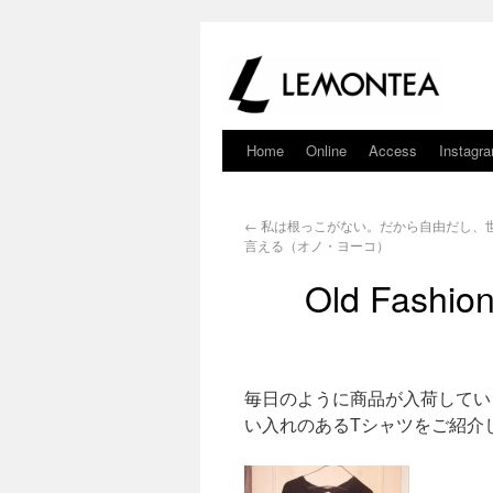
Home
Online
Access
Instagr
←
私は根っこがない。だから自由だし、
言える（オノ・ヨーコ）
Old Fashio
毎日のように商品が入荷してい
い入れのあるTシャツをご紹介