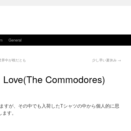
am
General
世界中が根だとも
少し早い夏休み
→
n Love(The Commodores)
ますが、その中でも入荷したTシャツの中から個人的に思
します。