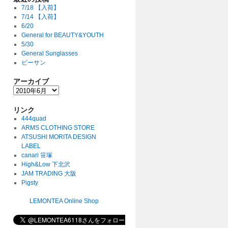
7/18 【入荷】
7/14 【入荷】
6/20
General for BEAUTY&YOUTH
5/30
General Sunglasses
ビーサン
アーカイブ
リンク
444quad
ARMS CLOTHING STORE
ATSUSHI MORITA DESIGN
LABEL
canari 笹塚
High&Low 下北沢
JAM TRADING 大阪
Pigsty
LEMONTEA Online Shop