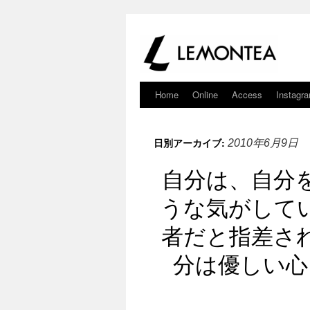
Home
Online
Access
Instagr
日別アーカイブ:
2010年6月9日
自分は、自分
うな気がして
者だと指差さ
分は優しい心