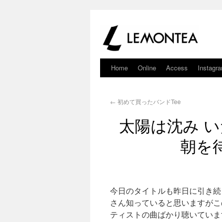
Home
Online
Access
Instagr
←
初めて買ったバンドTee
太陽は沈み 
朝を
今日のタイトルも昨日に引き続
さん知っていると思いますがこ
ティストの曲ばかり聴いていま