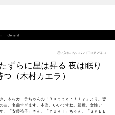
am
General
思い入れのないバンドTee第２弾
→
いたずらに星は昇る 夜は眠り
待つ（木村カエラ）
き、木村カエラちゃんの「Ｂｕｔｔｅｒｆｌｙ」より。皆
の曲、名曲すぎます。本当、いいですね。最近、女性アー
す。「安藤裕子」さん、「ＹＵＫＩ」ちゃん、「ＳＰＥＥ