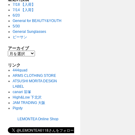
7/18 【入荷】
7/14 【入荷】
6/20
General for BEAUTY&YOUTH
5/30
General Sunglasses
ビーサン
アーカイブ
リンク
444quad
ARMS CLOTHING STORE
ATSUSHI MORITA DESIGN
LABEL
canari 笹塚
High&Low 下北沢
JAM TRADING 大阪
Pigsty
LEMONTEA Online Shop