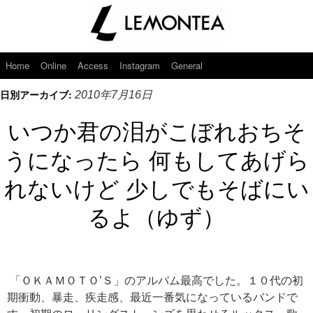
Home
Online
Access
Instagram
General
日別アーカイブ:
2010年7月16日
いつか君の泪がこぼれおちそ
うになったら 何もしてあげら
れないけど 少しでもそばにい
るよ（ゆず）
「ＯＫＡＭＯＴＯ’Ｓ」のアルバム最高でした。１０代の初
期衝動、暴走、疾走感、最近一番気になっているバンドで