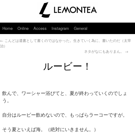
Home
Online
Access
Instagram
General
←
こんどは遺書として書くのではなかった。生きていく為に、書いたのだ（太宰
治）
ネタがなにもありまん。
→
ルービー！
飲んで、ワーシャー浴びてと、夏が終わっていくのでしょ
う。
自分はルービー飲めないので、もっぱらラーコーですが。
そう夏といえば海。（絶対にいきません。）