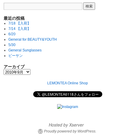
最近の投稿
7/18 【入荷】
7/14 【入荷】
6/20
General for BEAUTY&YOUTH
5/30
General Sunglasses
ビーサン
アーカイブ
LEMONTEA Online Shop
Hosted by Xserver
Proudly powered by WordPress.