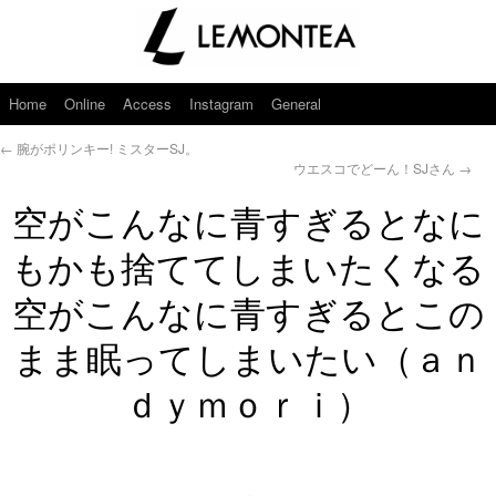
Home
Online
Access
Instagram
General
←
腕がポリンキー! ミスターSJ。
ウエスコでどーん！SJさん
→
空がこんなに青すぎるとなに
もかも捨ててしまいたくなる
空がこんなに青すぎるとこの
まま眠ってしまいたい（ａｎ
ｄｙｍｏｒｉ）