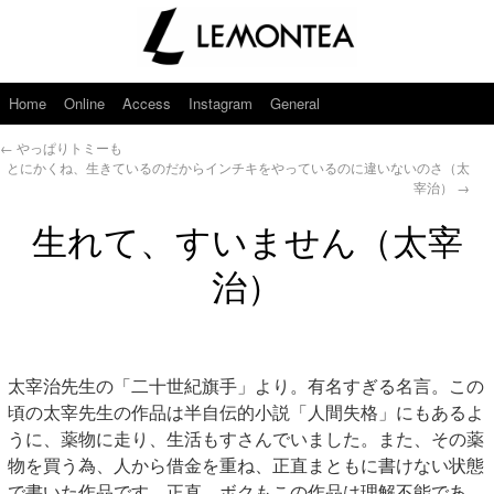
Home
Online
Access
Instagram
General
←
やっぱりトミーも
とにかくね、生きているのだからインチキをやっているのに違いないのさ（太
宰治）
→
生れて、すいません（太宰
治）
太宰治先生の「二十世紀旗手」より。有名すぎる名言。この
頃の太宰先生の作品は半自伝的小説「人間失格」にもあるよ
うに、薬物に走り、生活もすさんでいました。また、その薬
物を買う為、人から借金を重ね、正直まともに書けない状態
で書いた作品です。正直、ボクもこの作品は理解不能であ