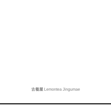
古着屋
Lemontea Jingumae