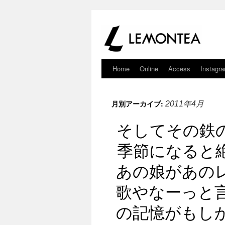
Home
Online
Access
Instagr
月別アーカイブ:
2011年4月
そしてその鉄
季節になると
あの娘があの
歌やなーっと
の記憶がもし