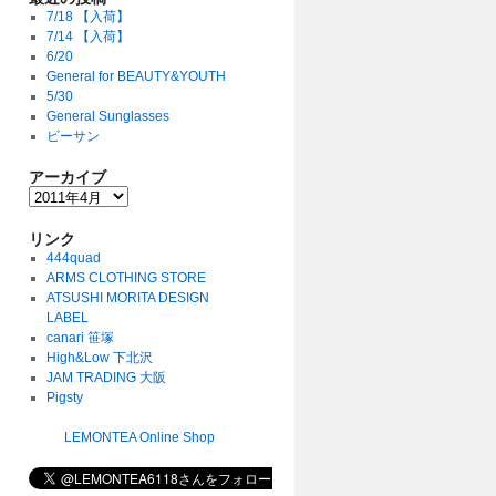
7/18 【入荷】
7/14 【入荷】
6/20
General for BEAUTY&YOUTH
5/30
General Sunglasses
ビーサン
アーカイブ
リンク
444quad
ARMS CLOTHING STORE
ATSUSHI MORITA DESIGN
LABEL
canari 笹塚
High&Low 下北沢
JAM TRADING 大阪
Pigsty
LEMONTEA Online Shop