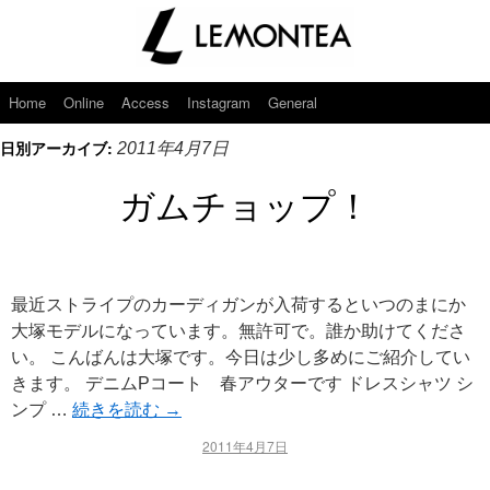
Home
Online
Access
Instagram
General
日別アーカイブ:
2011年4月7日
ガムチョップ！
最近ストライプのカーディガンが入荷するといつのまにか
大塚モデルになっています。無許可で。誰か助けてくださ
い。 こんばんは大塚です。今日は少し多めにご紹介してい
きます。 デニムPコート 春アウターです ドレスシャツ シ
ンプ …
続きを読む
→
2011年4月7日