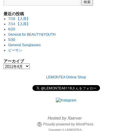
最近の投稿
7/18 【入荷】
7/14 【入荷】
6/20
General for BEAUTY&YOUTH
5/30
General Sunglasses
ビーサン
アーカイブ
LEMONTEA Online Shop
Hosted by Xserver
Proudly powered by WordPress.
Copyright © LEMONTEA.