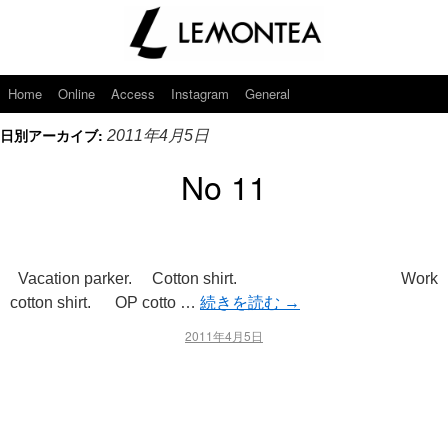
Home
Online
Access
Instagram
General
日別アーカイブ:
2011年4月5日
No 11
Vacation parker. Cotton shirt. Work
cotton shirt. OP cotto …
続きを読む
→
2011年4月5日