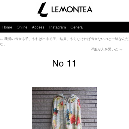
Home
Online
Access
Instagram
General
←
我慢の出来る子、やれば出来る子。結局、やらなければ出来ないのと一緒なんだ
な。
洋服が人を繋いだ
→
No 11