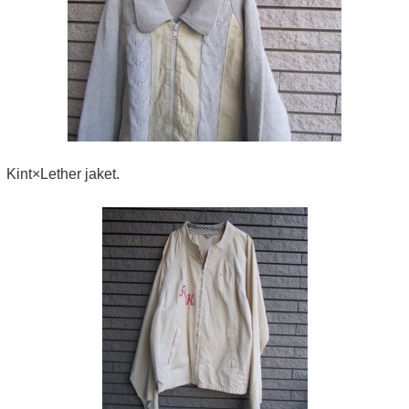
Kint×Lether jaket.