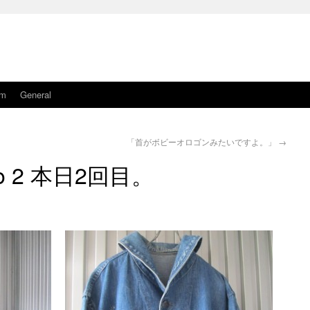
am
General
「首がボビーオロゴンみたいですよ。」
→
o 2 本日2回目。