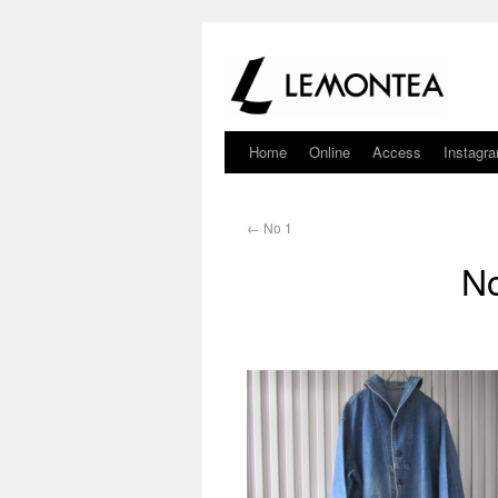
Home
Online
Access
Instagr
←
No 1
N