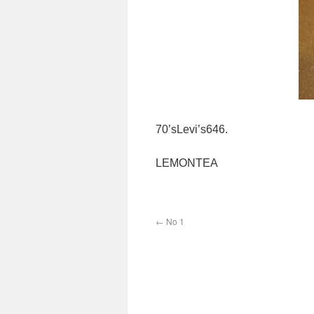
70’sLevi’s646.
LEMONTEA
←
No 1