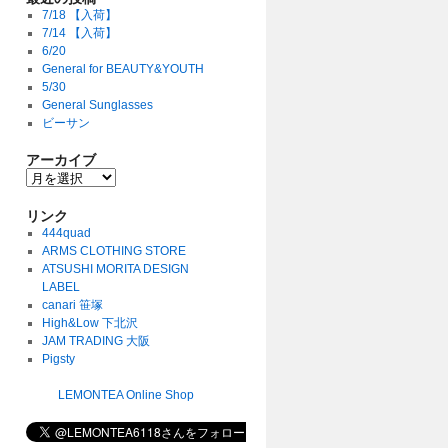
7/18 【入荷】
7/14 【入荷】
6/20
General for BEAUTY&YOUTH
5/30
General Sunglasses
ビーサン
アーカイブ
リンク
444quad
ARMS CLOTHING STORE
ATSUSHI MORITA DESIGN
LABEL
canari 笹塚
High&Low 下北沢
JAM TRADING 大阪
Pigsty
LEMONTEA Online Shop