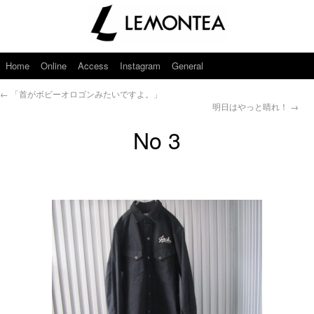
Home
Online
Access
Instagram
General
←
「首がボビーオロゴンみたいですよ。」
明日はやっと晴れ！
→
No 3