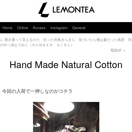
Home
Online
Access
Instagram
General
←
透き通って見えるのだ 狂った街角きらきら 気づいたら俺は夏だった風景 街
の中へ消えてゆく（ＮＵＭＢＥＲ ＧＩＲＬ）
電源off
→
Hand Made Natural Cotton
今回の入荷で一押しなのがコチラ