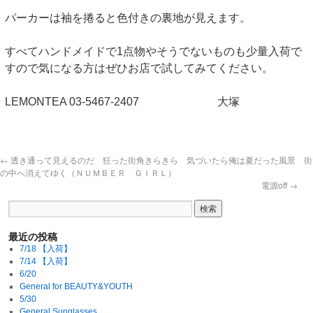
パーカーは袖を捲ると色付きの裏地が見えます。
すべてハンドメイドで1点物やそうでないものも少量入荷で
すので気になる方はぜひお店で試してみてください。
LEMONTEA 03-5467-2407 大塚
←
透き通って見えるのだ 狂った街角きらきら 気づいたら俺は夏だった風景 街
の中へ消えてゆく（ＮＵＭＢＥＲ ＧＩＲＬ）
電源off
→
最近の投稿
7/18 【入荷】
7/14 【入荷】
6/20
General for BEAUTY&YOUTH
5/30
General Sunglasses