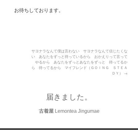
おります。
サヨナラなんて僕は言わない サヨナラなんて信じたくな
い あなたをずっと待っているから おかえりって言って
やるから あなたをずっとあなたをずっと 待ってるか
ら 待ってるから マイフレンド（ＧＯＩＮＧ ＳＴＥＡ
ＤＹ）
→
届きました。
古着屋
Lemontea Jingumae