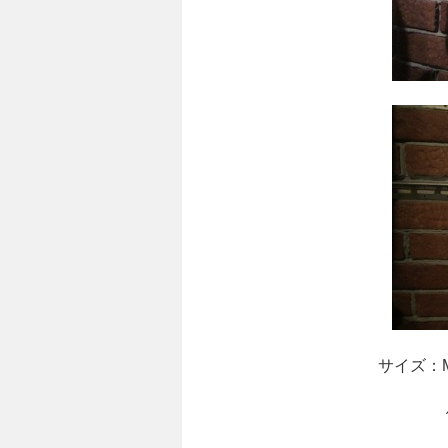
サイズ：M L 
価格 7980