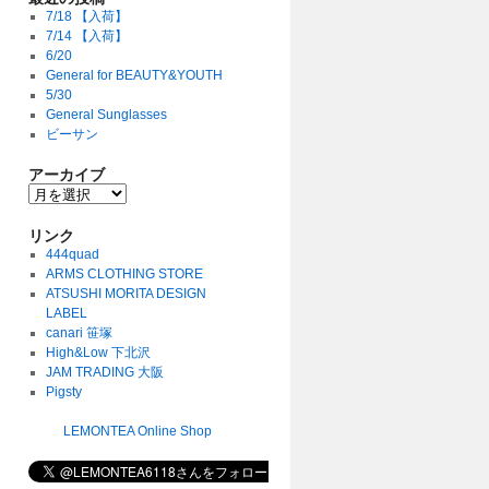
7/18 【入荷】
7/14 【入荷】
6/20
General for BEAUTY&YOUTH
5/30
General Sunglasses
ビーサン
アーカイブ
リンク
444quad
ARMS CLOTHING STORE
ATSUSHI MORITA DESIGN
LABEL
canari 笹塚
High&Low 下北沢
JAM TRADING 大阪
Pigsty
LEMONTEA Online Shop