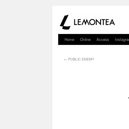
Home
Online
Access
Instagr
←
PUBLIC ENEMY
STRO