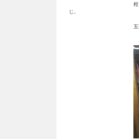
程良い生地の厚み。
じ。
五部袖に、丸み