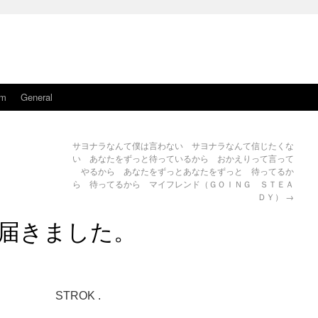
am
General
サヨナラなんて僕は言わない サヨナラなんて信じたくな
い あなたをずっと待っているから おかえりって言って
やるから あなたをずっとあなたをずっと 待ってるか
ら 待ってるから マイフレンド（ＧＯＩＮＧ ＳＴＥＡ
ＤＹ）
→
届きました。
K .