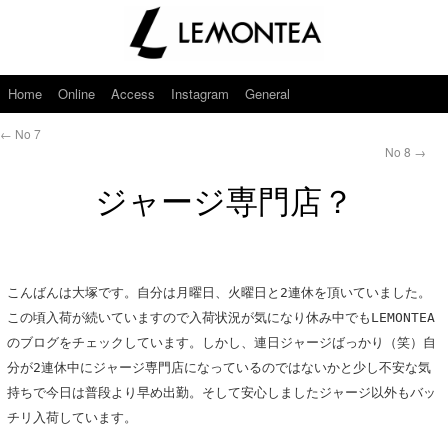
Home
Online
Access
Instagram
General
←
No 7
No 8
→
ジャージ専門店？
こんばんは大塚です。自分は月曜日、火曜日と2連休を頂いていました。
この頃入荷が続いていますので入荷状況が気になり休み中でもLEMONTEA
のブログをチェックしています。しかし、連日ジャージばっかり（笑）自
分が2連休中にジャージ専門店になっているのではないかと少し不安な気
持ちで今日は普段より早め出勤。そして安心しましたジャージ以外もバッ
チリ入荷しています。