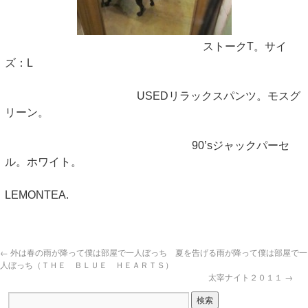
ストークT。サイ
ズ：L
USEDリラックスパンツ。モスグ
リーン。
90’sジャックパーセ
ル。ホワイト。
LEMONTEA.
←
外は春の雨が降って僕は部屋で一人ぼっち 夏を告げる雨が降って僕は部屋で一
人ぼっち（ＴＨＥ ＢＬＵＥ ＨＥＡＲＴＳ）
太宰ナイト２０１１
→