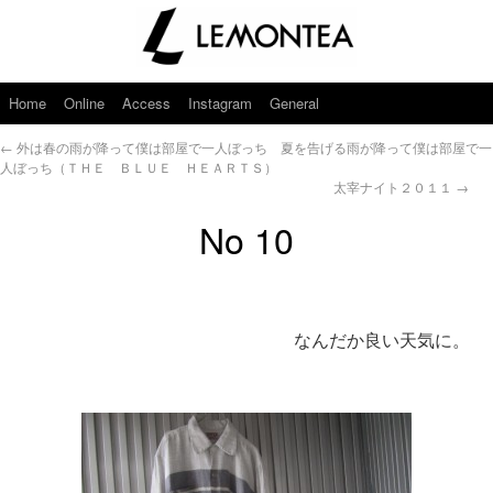
Home
Online
Access
Instagram
General
←
外は春の雨が降って僕は部屋で一人ぼっち 夏を告げる雨が降って僕は部屋で一
人ぼっち（ＴＨＥ ＢＬＵＥ ＨＥＡＲＴＳ）
太宰ナイト２０１１
→
No 10
なんだか良い天気に。