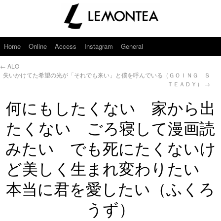
Home
Online
Access
Instagram
General
←
ALO
失いかけてた希望の光が「それでも来い」と僕を呼んでいる（ＧＯＩＮＧ Ｓ
ＴＥＡＤＹ）
→
何にもしたくない 家から出
たくない ごろ寝して漫画読
みたい でも死にたくないけ
ど美しく生まれ変わりたい
本当に君を愛したい（ふくろ
うず）