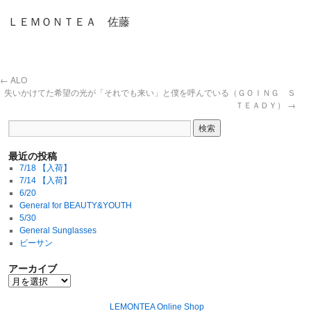
ＬＥＭＯＮＴＥＡ 佐藤
←
ALO
失いかけてた希望の光が「それでも来い」と僕を呼んでいる（ＧＯＩＮＧ Ｓ
ＴＥＡＤＹ）
→
最近の投稿
7/18 【入荷】
7/14 【入荷】
6/20
General for BEAUTY&YOUTH
5/30
General Sunglasses
ビーサン
アーカイブ
LEMONTEA Online Shop