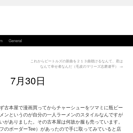
am
General
これからビートルズの新曲を２１３曲聴けるなんて、君は
なんて幸せ者なんだ（毛皮のマリーズ志磨遼平）
→
7月30日
ず古本屋で漫画買ってからチャーシューをツマミに瓶ビー
メンというのが自分の一人ラーメンのスタイルなんですが
いがありました。その古本屋は何故か服も売っています。
フのボーダーTee）があったので手に取ってみていると店