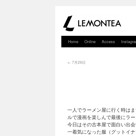
Home
Online
Access
Instagr
←
7月29日
一人でラーメン屋に行く時はま
ルで漫画を楽しんで最後にラー
今日はその古本屋で面白い出会
一着気になった服（グットイナ