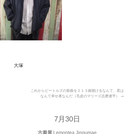
2407 大塚
これからビートルズの新曲を２１３曲聴けるなんて、君は
なんて幸せ者なんだ（毛皮のマリーズ志磨遼平）
→
7月30日
古着屋
Lemontea Jingumae