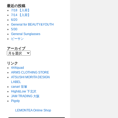
最近の投稿
7/18 【入荷】
7/14 【入荷】
6/20
General for BEAUTY&YOUTH
5/30
General Sunglasses
ビーサン
アーカイブ
リンク
444quad
ARMS CLOTHING STORE
ATSUSHI MORITA DESIGN
LABEL
canari 笹塚
High&Low 下北沢
JAM TRADING 大阪
Pigsty
LEMONTEA Online Shop