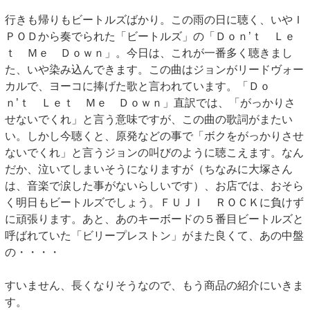
行きも帰りもビートルズばかり。この雨の日に聴く、いやＩ
ＰＯＤから奏でられた「ビートルズ」の「Ｄｏｎ’ｔ Ｌｅ
ｔ Ｍｅ Ｄｏｗｎ」。今日は、これが一番多く聴きまし
た、いや染み込んできます。この曲はジョンがリードヴォー
カルで、ヨーコに捧げた歌と言われています。「Ｄｏ
ｎ’ｔ Ｌｅｔ Ｍｅ Ｄｏｗｎ」直訳では、「がっかりさ
せないでくれ」と言う意味ですが、この曲の歌詞がまたい
い。しかし今聴くと、原発などの事で「ボクをがっかりさせ
ないでくれ」と言うジョンの叫びのように聴こえます。なん
だか、泣いてしまいそうになりますが（ちなみに大塚さん
は、音楽で涙した事がないらしいです）、お店では、おそら
く明日もビートルズでしょう。ＦＵＪＩ ＲＯＣＫに負けず
に頑張ります。あと、あのキーボードの５番目ビートルズと
呼ばれていた「ビリープレストン」がまた良くて、あの中盤
の・・・・
すいません、長くなりそうなので、もう商品の紹介にいきま
す。