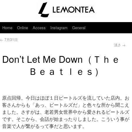
Home
Online
Access
Instagram
General
←
7月31日
淡さ
→
Don’t Let Me Down（Ｔｈｅ
Ｂｅａｔｌｅｓ）
原点回帰。今日はほぼ１日ビートルズを流していた店内。お
客さんからも「あっ、ビートルズだ」と色々な所から聞こえ
ました。さすがは、老若男女世界中から愛されるビートルズ
です。そこから、会話が始まったりしました。こういう事が
音楽で人が繋がるって事だと思います。