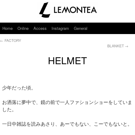
Home
Online
Access
Instagram
General
←
FACTORY
BLANKET
→
HELMET
少年だった頃。
お洒落に夢中で、鏡の前で一人ファションショーをしていま
した。
一日中雑誌を読みあさり、あーでもない、こーでもないと。