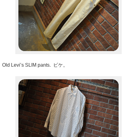
Old Levi’s SLIM pants. ピケ。