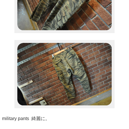
military pants 綺麗に。