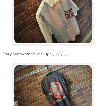
Crazy patchwork s/s shrit. ギャルソン。