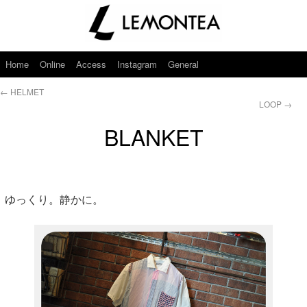
Home
Online
Access
Instagram
General
←
HELMET
LOOP
→
BLANKET
ゆっくり。静かに。