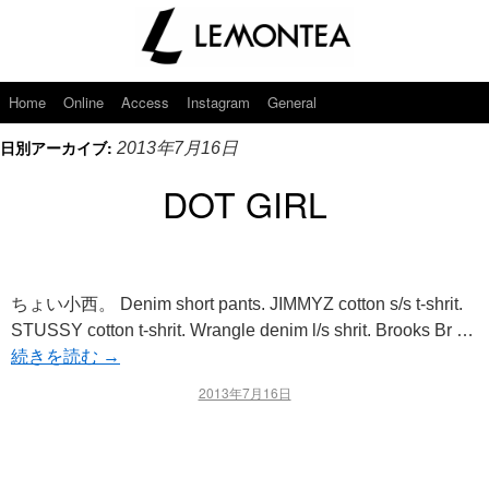
Home
Online
Access
Instagram
General
日別アーカイブ:
2013年7月16日
DOT GIRL
ちょい小西。 Denim short pants. JIMMYZ cotton s/s t-shrit.
STUSSY cotton t-shrit. Wrangle denim l/s shrit. Brooks Br …
続きを読む
→
2013年7月16日