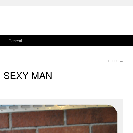
am
General
HELLO
→
SEXY MAN