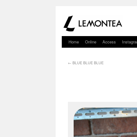
Home
Online
Access
Instagr
←
BLUE BLUE BLUE