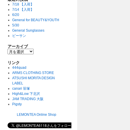
7/18 【入荷】
7/14 【入荷】
6/20
General for BEAUTY&YOUTH
5/30
General Sunglasses
ビーサン
アーカイブ
リンク
444quad
ARMS CLOTHING STORE
ATSUSHI MORITA DESIGN
LABEL
canari 笹塚
High&Low 下北沢
JAM TRADING 大阪
Pigsty
LEMONTEA Online Shop