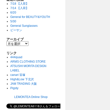
7/18 【入荷】
7/14 【入荷】
6/20
General for BEAUTY&YOUTH
5/30
General Sunglasses
ビーサン
アーカイブ
リンク
444quad
ARMS CLOTHING STORE
ATSUSHI MORITA DESIGN
LABEL
canari 笹塚
High&Low 下北沢
JAM TRADING 大阪
Pigsty
LEMONTEA Online Shop