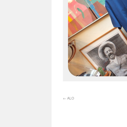
←
ALO