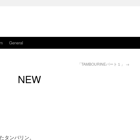
am
General
「TAMBOURINEパート１」
→
NEW
たタンバリン。