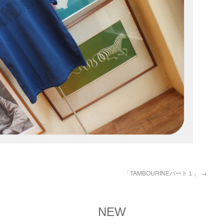
「TAMBOURINEパート１」
→
NEW