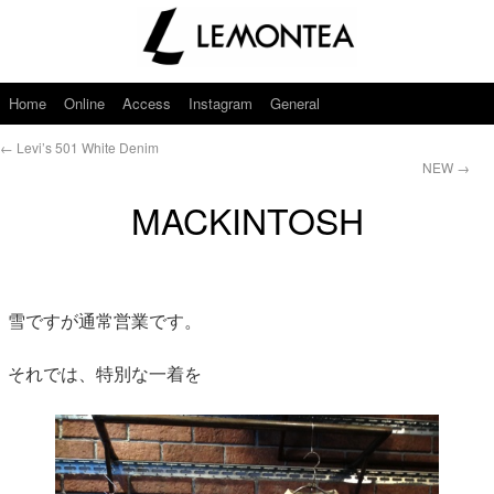
Home
Online
Access
Instagram
General
←
Levi’s 501 White Denim
NEW
→
MACKINTOSH
雪ですが通常営業です。
それでは、特別な一着を