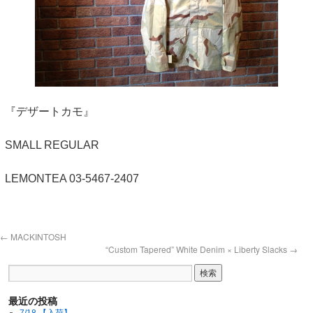
『デザートカモ』
SMALL REGULAR
LEMONTEA 03-5467-2407
←
MACKINTOSH
“Custom Tapered” White Denim × Liberty Slacks
→
最近の投稿