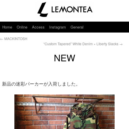
Home
Online
Access
Instagram
General
←
MACKINTOSH
“Custom Tapered” White Denim × Liberty Slacks
→
NEW
新品の迷彩パーカーが入荷しました。