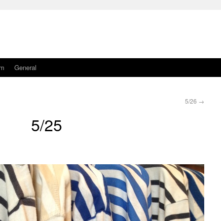
am
General
5/26
→
5/25