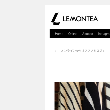
Home
Online
Access
Instagr
←
「オンラインからオススメを２点」