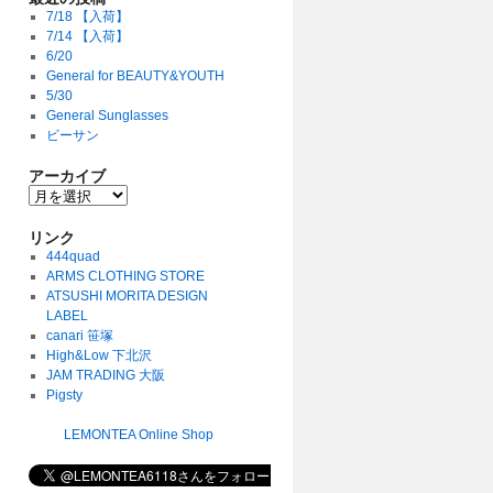
7/18 【入荷】
7/14 【入荷】
6/20
General for BEAUTY&YOUTH
5/30
General Sunglasses
ビーサン
アーカイブ
リンク
444quad
ARMS CLOTHING STORE
ATSUSHI MORITA DESIGN
LABEL
canari 笹塚
High&Low 下北沢
JAM TRADING 大阪
Pigsty
LEMONTEA Online Shop