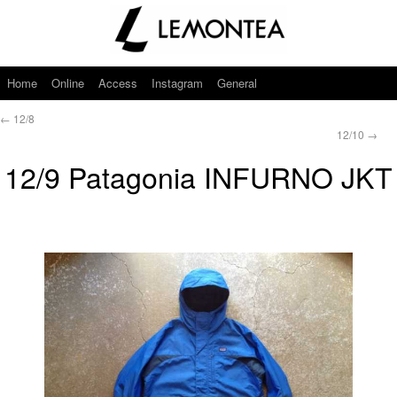
Home
Online
Access
Instagram
General
←
12/8
12/10
→
12/9 Patagonia INFURNO JKT