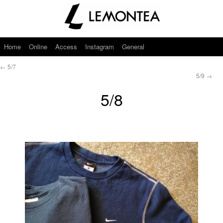
Home
Online
Access
Instagram
General
←
5/7
5/9
→
5/8