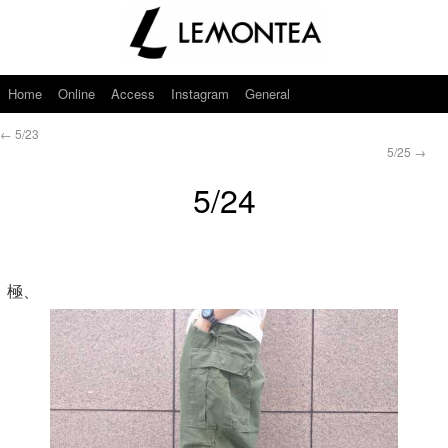
Home
Online
Access
Instagram
General
←
5/23
5/25
→
5/24
極、