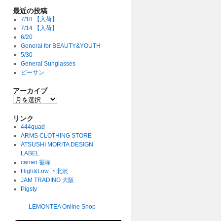
最近の投稿
7/18 【入荷】
7/14 【入荷】
6/20
General for BEAUTY&YOUTH
5/30
General Sunglasses
ビーサン
アーカイブ
リンク
444quad
ARMS CLOTHING STORE
ATSUSHI MORITA DESIGN
LABEL
canari 笹塚
High&Low 下北沢
JAM TRADING 大阪
Pigsty
LEMONTEA Online Shop