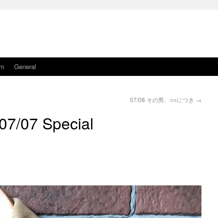
am
General
07/08 その男、○○につき
→
07/07 Special