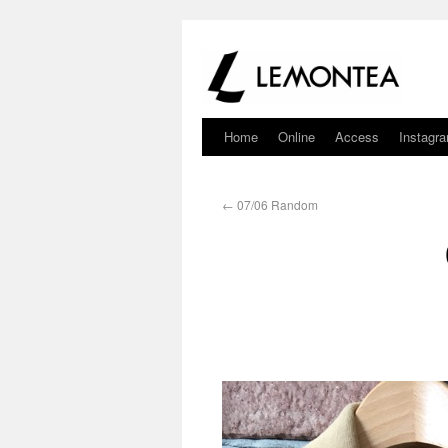
Home
Online
Access
Instagr
←
07/06 Random