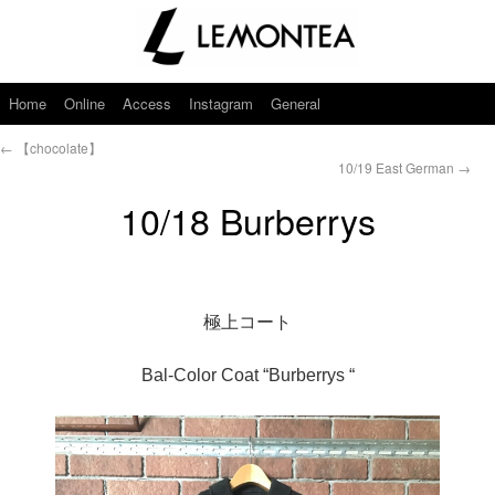
Home
Online
Access
Instagram
General
←
【chocolate】
10/19 East German
→
10/18 Burberrys
極上コート
Bal-Color Coat “Burberrys “