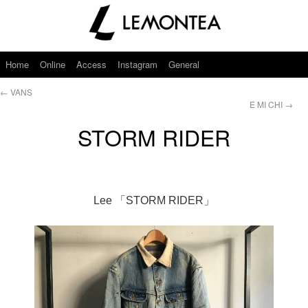
Home
Online
Access
Instagram
General
←
VANS
E MI CHI
→
STORM RIDER
Lee 「STORM RIDER」