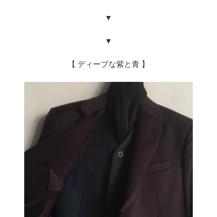
▼
▼
【 ディープな紫と青 】