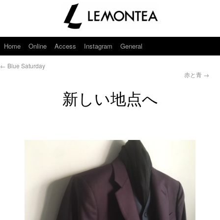
Home
Online
Access
Instagram
General
←
Blue Saturday
赤と青
→
新しい地点へ