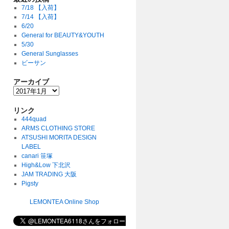
7/18 【入荷】
7/14 【入荷】
6/20
General for BEAUTY&YOUTH
5/30
General Sunglasses
ビーサン
アーカイブ
リンク
444quad
ARMS CLOTHING STORE
ATSUSHI MORITA DESIGN
LABEL
canari 笹塚
High&Low 下北沢
JAM TRADING 大阪
Pigsty
LEMONTEA Online Shop