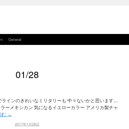
am
General
01/28
op ここまでラインのきれいなミリタリーも 中々ないかと思います…
カラーメキシカン 気になるイエローカラー アメリカ製チャ
読む
→
2017年1月28日