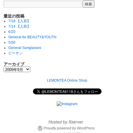
最近の投稿
7/18 【入荷】
7/14 【入荷】
6/20
General for BEAUTY&YOUTH
5/30
General Sunglasses
ビーサン
アーカイブ
LEMONTEA Online Shop
Hosted by Xserver
Proudly powered by WordPress.