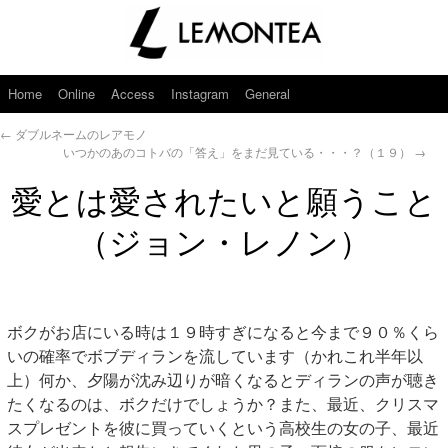
Home
Online
Access
Instagram
General
←
ダブルネームのレアモノ
いつかのあのコトバの「答え」をまだ見ている・・・？（１９）
→
愛とは愛されたいと願うこと
（ジョン・レノン）
ボクがお店にいる時は１９時すぎになると今まで９０％くら
いの確率でボブディランを流しています（かれこれ半年以
上）何か、夕陽が沈み辺りが暗くなるとディランの声が聴き
たくなるのは、ボクだけでしょうか？また、最近、クリスマ
スプレゼントを彼に買っていくという高校生の女の子、最近