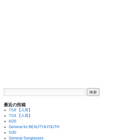
最近の投稿
7/18 【入荷】
7/14 【入荷】
6/20
General for BEAUTY&YOUTH
5/30
General Sunglasses