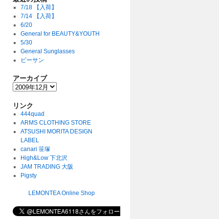
7/18 【入荷】
7/14 【入荷】
6/20
General for BEAUTY&YOUTH
5/30
General Sunglasses
ビーサン
アーカイブ
リンク
444quad
ARMS CLOTHING STORE
ATSUSHI MORITA DESIGN
LABEL
canari 笹塚
High&Low 下北沢
JAM TRADING 大阪
Pigsty
LEMONTEA Online Shop