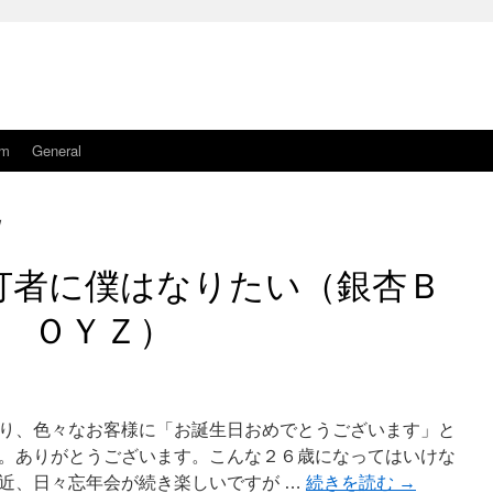
am
General
日
打者に僕はなりたい（銀杏Ｂ
ＯＹＺ）
り、色々なお客様に「お誕生日おめでとうございます」と
。ありがとうございます。こんな２６歳になってはいけな
近、日々忘年会が続き楽しいですが …
続きを読む
→