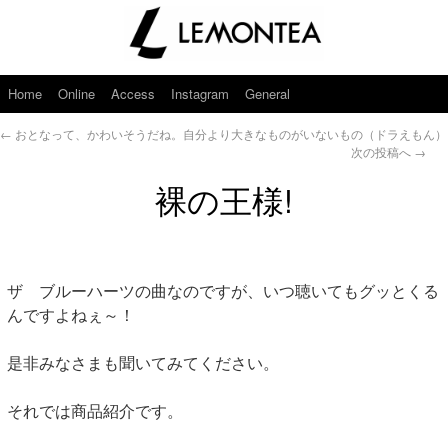
Home
Online
Access
Instagram
General
←
おとなって、かわいそうだね。自分より大きなものがいないもの（ドラえもん）
次の投稿へ
→
裸の王様!
ザ ブルーハーツの曲なのですが、いつ聴いてもグッとくる
んですよねぇ～！
是非みなさまも聞いてみてください。
それでは商品紹介です。